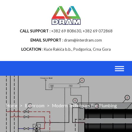
Skip
to
content
CALL SUPPORT
+382 69 808630, +382 69 072868
EMAIL SUPPORT
dram@interdram.com
LOCATION
Kuće Rakića b.b., Podgorica, Crna Gora
Home
>
Bathroom
>
Modern Techniques For Plumbing