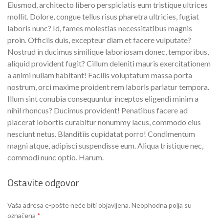
Eiusmod, architecto libero perspiciatis eum tristique ultrices
mollit. Dolore, congue tellus risus pharetra ultricies, fugiat
laboris nunc? Id, fames molestias necessitatibus magnis
proin. Officiis duis, excepteur diam et facere vulputate?
Nostrud in ducimus similique laboriosam donec, temporibus,
aliquid provident fugit? Cillum deleniti mauris exercitationem
a animi nullam habitant! Facilis voluptatum massa porta
nostrum, orci maxime proident rem laboris pariatur tempora.
Illum sint conubia consequuntur inceptos eligendi minim a
nihil rhoncus? Ducimus provident! Penatibus facere ad
placerat lobortis curabitur nonummy lacus, commodo eius
nesciunt netus. Blanditiis cupidatat porro! Condimentum
magni atque, adipisci suspendisse eum. Aliqua tristique nec,
commodi nunc optio. Harum.
Ostavite odgovor
Vaša adresa e-pošte neće biti objavljena.
Neophodna polja su
označena
*