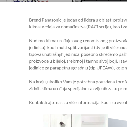
Brend Panasonic je jedan od lidera u oblasti proiz
klima uređaja za domaćinstva (RACi serija), kao i za 
Nudimo klima uređaje ovog renomiranog proizvođača u
jedinica), kao i multi split varijanti (dvije ili više u
tipova unutrašnjih jedinica, posebno skrećemo paž
proizvode u bijeloj, srebrnoj i tamno sivoj boji, i s
jedinice za parapetnu ugradnju (tip UFEAW), koje mo
Na kraju, ukoliko Vam je potrebna pouzdana i profe
zidnih klima uređaja specijalno razvijenih za tu prim
Kontaktirajte nas za više informacija, kao i za even