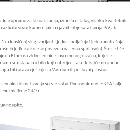
vodnje opreme za klimatizaciju, između ostalog visoko kvalitetnih
različite vrste komercijalnih i javnih objekata (serija PACi).
 klasičnoj singl varijanti (jedna spoljašnja i jedna unutrašnja
nutrašnjih jedinica koje se povezuju na jednu spoljašnju). Što se tiče
nju na
Etherea
zidne jedinice savremenog dizajna, koje se
avršeno se uklapaju u bilo koji enterijer. Takođe ističemo podne
gu biti pravo rješenje za Vaš dom ili poslovni prostor.
sionalna klimatizacija server soba, Panasonic nudi YKEA liniju
jenu (hlađenje 24/7).
tualne upite.