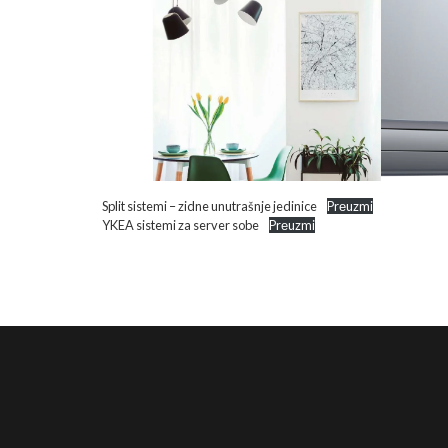
Split sistemi – zidne unutrašnje jedinice
Prеuzmi
YKEA sistemi za server sobe
Prеuzmi