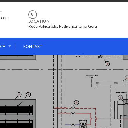
RT
m.com
LOCATION
Kuće Rakića b.b., Podgorica, Crna Gora
CE
KONTAKT