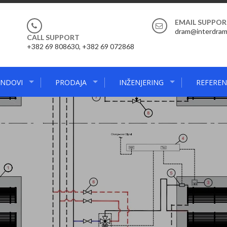
EMAIL SUPPO
dram@interdra
CALL SUPPORT
+382 69 808630, +382 69 072868
NDOVI
PRODAJA
INŽENJERING
REFEREN