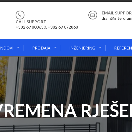
EMAIL SUPPO
dram@interdra
CALL SUPPORT
+382 69 808630, +382 69 072868
NDOVI
PRODAJA
INŽENJERING
REFEREN
VREMENA RJEŠE