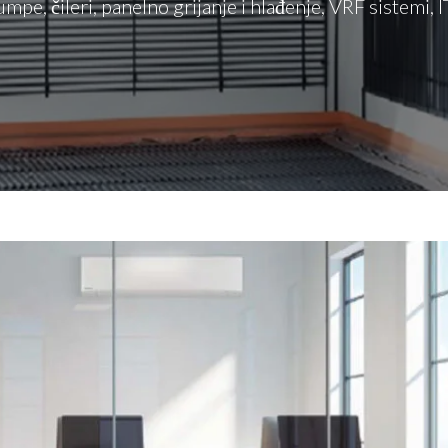
mpe, čileri, panelno grijanje i hlađenje, VRF sistemi, 