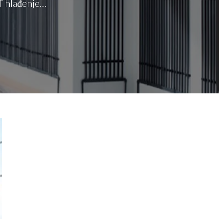
IT hlađenje…